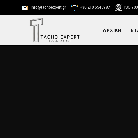
info@tachoexpert.gr
+30 210 5545987
ISO 900
ΑΡΧΙΚΗ
ΕΤ