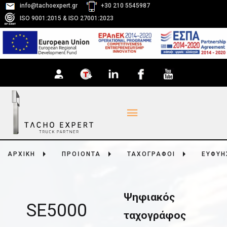
info@tachoexpert.gr
+30 210 5545987
ISO 9001:2015 & ISO 27001:2023
ΑΡΧΙΚΗ
ΠΡΟΪΟΝΤΑ
ΤΑΧΟΓΡΑΦΟΙ
ΕΥΦΥΗ
Ψηφιακός
SE5000
ταχογράφος