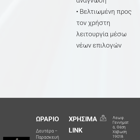
ανάγνωση
• Βελτιωμένη προς
τον χρήστη
λειτουργία μέσω
νέων επιλογών
ΩΡΑΡΙΟ
ΧΡΗΣΙΜΑ
Λεωφ.
Γεννηματ
ά, Θέση
LINK
Δευτέρα –
Χάβωση
19018
Παρασκευή