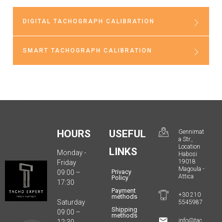
DIGITAL TACHOGRAPH CALIBRATION
SMART TACHOGRAPH CALIBRATION
Η έκδοση
πιστοποιητικού
Η έκδοση
καλής
πιστοποιητικού
λειτουργíας
καλής
HOURS
USEFUL
Gennimat
ψηφιακού
a Str.,
Location
λειτουργίας
LINKS
Monday -
ταχογράφου
Habosi
19018
Friday
ευφυούς
Magoula -
Privacy
(βαθμονόμηση),
09:00 –
Attica
Policy
17:30
ψηφιακού
αποτελεί την
Payment
+30 210
methods
ταχογράφου
Saturday
5545987
επικαιροποίηση
Shipping
09:00 –
methods
(βαθμονόμηση),
info@tac