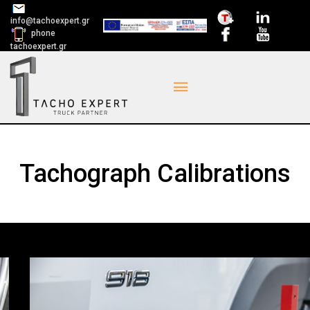
info@tachoexpert.gr
phone
tachoexpert.gr
Tachograph Calibrations